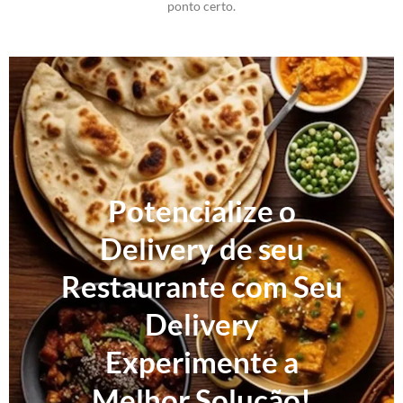
ponto certo.
Potencialize o
Delivery de seu
Restaurante com Seu
Delivery
Experimente a
Melhor Solução!