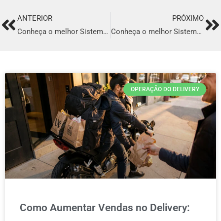
ANTERIOR
PRÓXIMO
Prev
Ne
Conheça o melhor Sistema para Delivery em Ferraz de Vasconcelos
Conheça o melhor Sistema para Delivery em Teresópolis
OPERAÇÃO DO DELIVERY
Como Aumentar Vendas no Delivery: