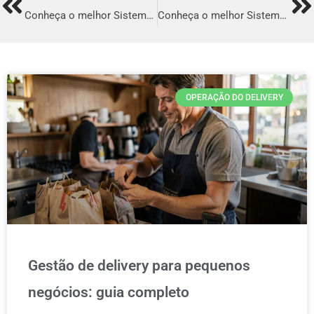
Prev
Ne
Conheça o melhor Sistema para Delivery em Itaquaquecetuba
Conheça o melhor Sistema para Delivery em Caruaru
OPERAÇÃO DO DELIVERY
Gestão de delivery para pequenos
negócios: guia completo