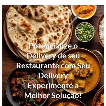
Potencialize o
Delivery de seu
Restaurante com Seu
Delivery
Experimente a
Melhor Solução!