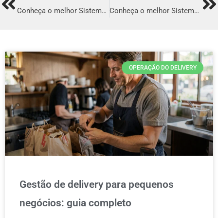
Prev
Ne
Conheça o melhor Sistema para Delivery em Iguatu
Conheça o melhor Sistema para Delivery em Itaperuna
OPERAÇÃO DO DELIVERY
Gestão de delivery para pequenos
negócios: guia completo