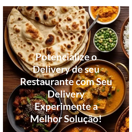
Potencialize o
Delivery de seu
Restaurante com Seu
Delivery
Experimente a
Melhor Solução!