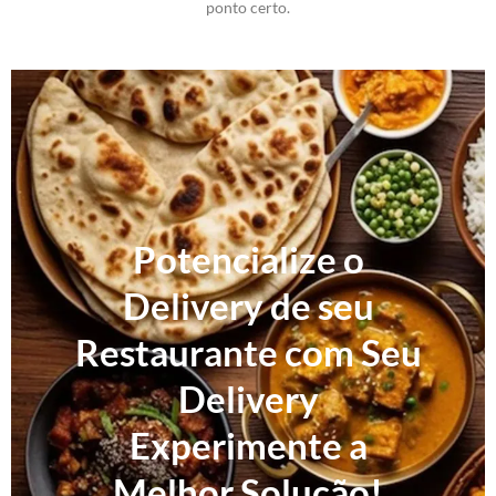
ponto certo.
Potencialize o
Delivery de seu
Restaurante com Seu
Delivery
Experimente a
Melhor Solução!