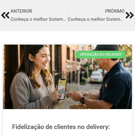
ANTERIOR
PRÓXIMO
Prev
Ne
Conheça o melhor Sistema para Delivery em Maceió
Conheça o melhor Sistema para Delivery em Teresina
OPERAÇÃO DO DELIVERY
Fidelização de clientes no delivery: