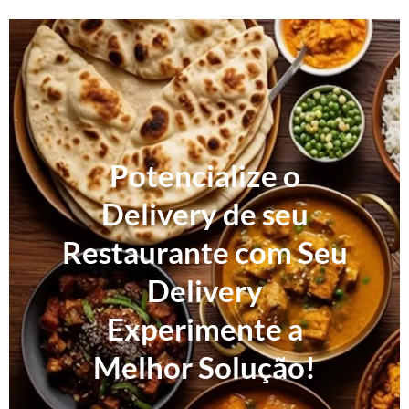
Potencialize o
Delivery de seu
Restaurante com Seu
Delivery
Experimente a
Melhor Solução!