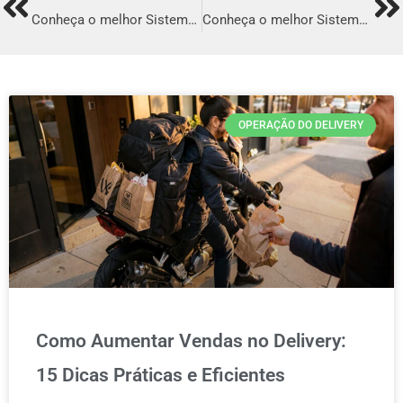
Prev
Ne
Conheça o melhor Sistema para Delivery em Manaus
Conheça o melhor Sistema para Delivery em Recife
OPERAÇÃO DO DELIVERY
Como Aumentar Vendas no Delivery:
15 Dicas Práticas e Eficientes