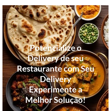
Potencialize o
Delivery de seu
Restaurante com Seu
Delivery
Experimente a
Melhor Solução!