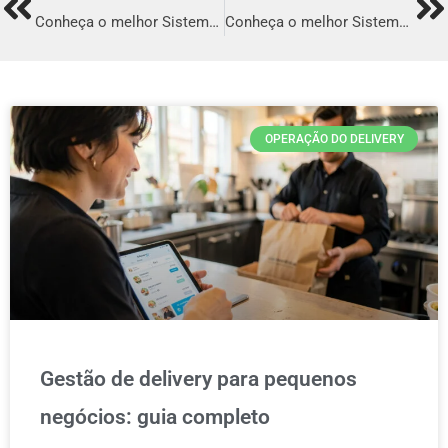
Prev
Ne
Conheça o melhor Sistema para Delivery em Vitória
Conheça o melhor Sistema para Delivery em Canoas
OPERAÇÃO DO DELIVERY
Gestão de delivery para pequenos
negócios: guia completo