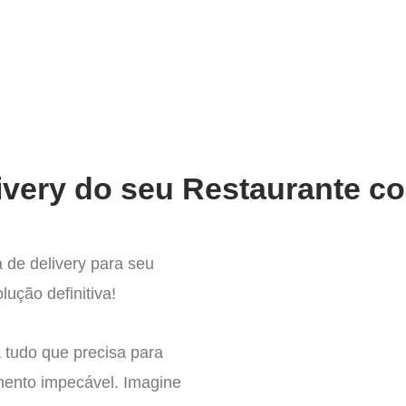
very
Gestão do negócio
Melhoria contínua
Vendas e
ivery do seu Restaurante co
 de delivery para seu
lução definitiva!
 tudo que precisa para
mento impecável. Imagine