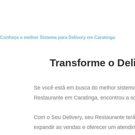
Ir
para
Operação do Deli
o
conteúdo
Conheça o melhor Sistema para Delivery em Caratinga
Transforme o Del
Se você está em busca do melhor sistema
Restaurante em Caratinga, encontrou a so
Com o Seu Delivery, seu Restaurante terá
expandir as vendas e oferecer um atendi