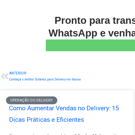
Pronto para tran
WhatsApp e venha 
ANTERIOR
Prev
Conheça o melhor Sistema para Delivery em Itaúna
OPERAÇÃO DO DELIVERY
Como Aumentar Vendas no Delivery: 15
Dicas Práticas e Eficientes