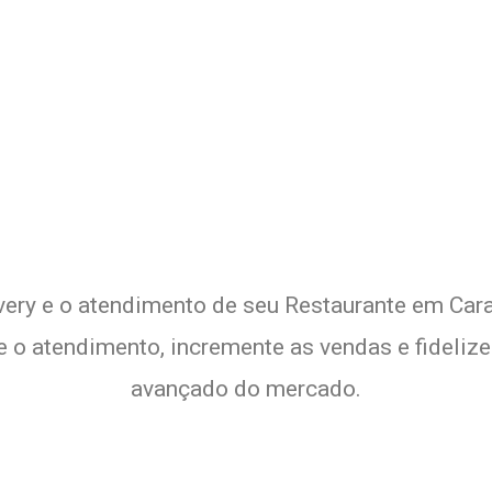
Delivery de seu Restaurante 
xperimente a Melhor Soluçã
very e o atendimento de seu Restaurante em Cara
te o atendimento, incremente as vendas e fideliz
avançado do mercado.