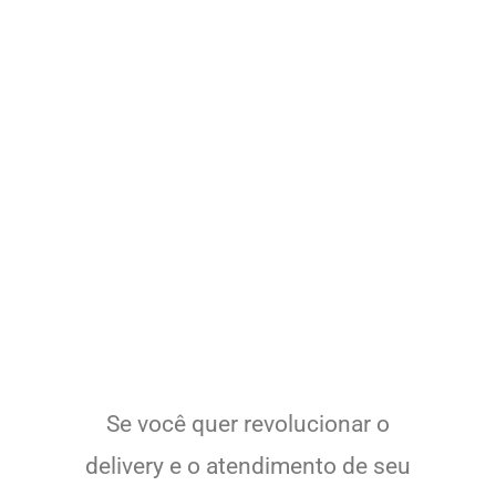
Potencialize o
Delivery de seu
Restaurante com Seu
Delivery
Experimente a Melhor
Solução!
Se você quer revolucionar o
delivery e o atendimento de seu