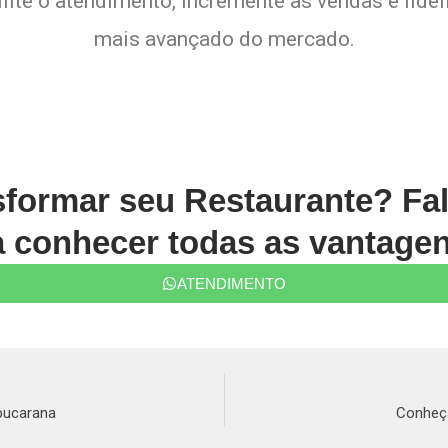
lite o atendimento, incremente as vendas e fide
mais avançado do mercado.
sformar seu Restaurante? Fa
conhecer todas as vantagen
ATENDIMENTO
pucarana
Conheça