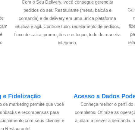
Com o Seu Delivery, você consegue gerenciar
Gan
pedidos do seu Restaurante (mesa, balcão e
de
comanda) e de delivery em uma única plataforma
açam
fi
intuitiva e ágil. Controle tudo: recebimento de pedidos,
té
pa
fluxo de caixa, promoções e estoque, tudo de maneira
lo
rel
integrada.
 e Fidelização
Acesso a Dados Poder
lo de marketing permite que você
Conheça melhor o perfil do 
cashbacks e recompensas para
completos. Otimize as operaç
acionamento com seus clientes e
ajudam a prever a demanda, a
eu Restaurante!