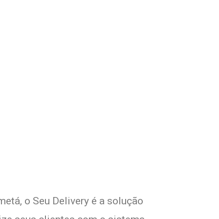
com Seu Delivery
o!
etá, o Seu Delivery é a solução