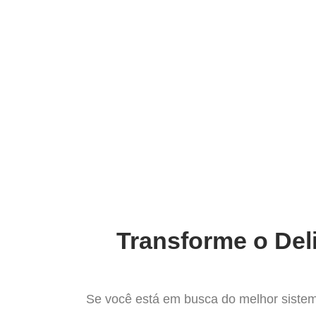
Ir
para
Operação do Deli
o
conteúdo
Conheça o
Transforme o Del
Se você está em busca do melhor sistem