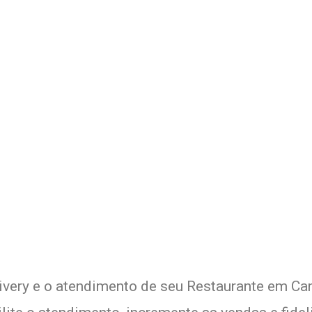
Delivery de seu Restaurante 
xperimente a Melhor Soluçã
livery e o atendimento de seu Restaurante em Cam