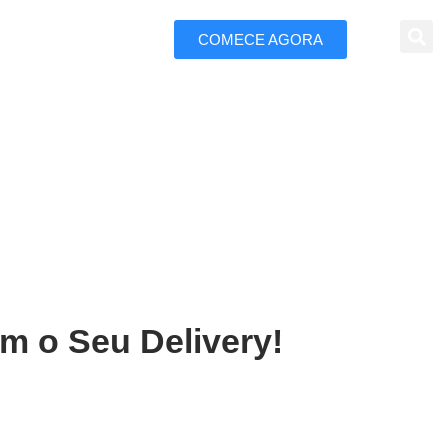
COMECE AGORA
 Marketing
 em Cametá
m o Seu Delivery!