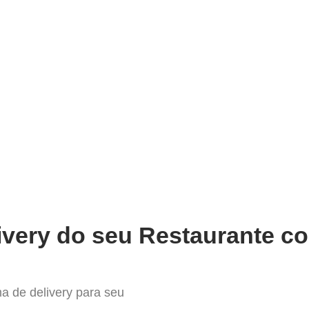
very
Gestão do negócio
Melhoria contínua
Vendas e
 melhor Sistema para Delivery
ivery do seu Restaurante co
a de delivery para seu