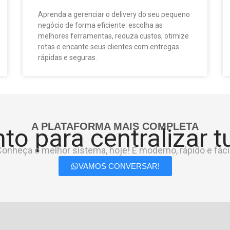
Aprenda a gerenciar o delivery do seu pequeno
negócio de forma eficiente: escolha as
melhores ferramentas, reduza custos, otimize
rotas e encante seus clientes com entregas
rápidas e seguras.
A PLATAFORMA MAIS COMPLETA
to para centralizar 
onheça o melhor sistema, hoje! É moderno, rápido e fácil
VAMOS CONVERSAR!