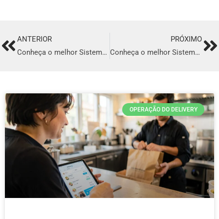
ANTERIOR
PRÓXIMO
Prev
Ne
Conheça o melhor Sistema para Delivery em Criciúma
Conheça o melhor Sistema para Delivery em Sobral
OPERAÇÃO DO DELIVERY