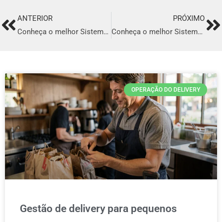
ANTERIOR
PRÓXIMO
Prev
Ne
Conheça o melhor Sistema para Delivery em Marituba
Conheça o melhor Sistema para Delivery em Tatuí
OPERAÇÃO DO DELIVERY
Gestão de delivery para pequenos