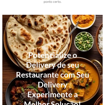
ponto certo.
Potencialize o
Delivery de seu
Restaurante com Seu
Delivery
Experimente a
Melhor Solução!