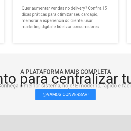
Quer aumentar vendas no delivery? Confira 15
dicas práticas para otimizar seu cardápio,
melhorar a experiência do cliente, usar
marketing digital e fidelizar consumidores.
A PLATAFORMA MAIS COMPLETA
to para centralizar 
onheça o melhor sistema, hoje! É moderno, rápido e fácil
VAMOS CONVERSAR!