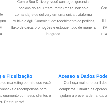
Com o Seu Delivery, você consegue gerenciar
Gan
pedidos do seu Restaurante (mesa, balcão e
de
comanda) e de delivery em uma única plataforma
açam
fi
intuitiva e ágil. Controle tudo: recebimento de pedidos,
té
pa
fluxo de caixa, promoções e estoque, tudo de maneira
lo
rel
integrada.
 e Fidelização
Acesso a Dados Poder
lo de marketing permite que você
Conheça melhor o perfil do 
cashbacks e recompensas para
completos. Otimize as operaç
acionamento com seus clientes e
ajudam a prever a demanda, a
eu Restaurante!