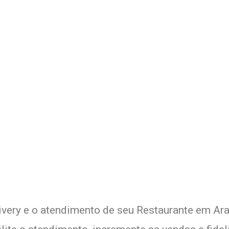
Delivery de seu Restaurante 
xperimente a Melhor Soluçã
ivery e o atendimento de seu Restaurante em Ara