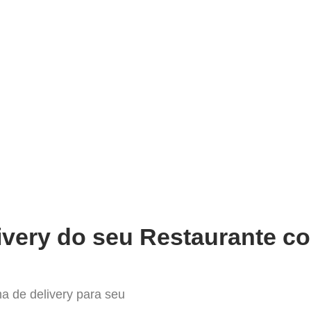
very
Gestão do negócio
Melhoria contínua
Vendas e
 melhor Sistema para Delivery 
ivery do seu Restaurante co
a de delivery para seu