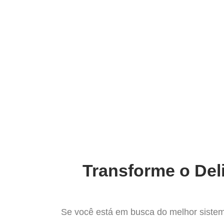
Ir
para
Operação do Deli
o
conteúdo
Conheça o
Transforme o Del
Se você está em busca do melhor sistem