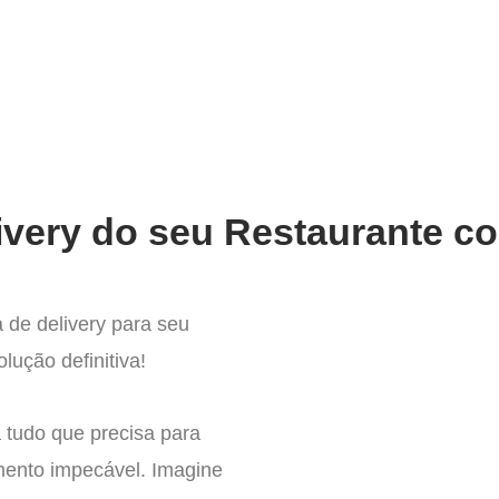
very
Gestão do negócio
Melhoria contínua
Vendas e
ivery do seu Restaurante co
 de delivery para seu
lução definitiva!
 tudo que precisa para
mento impecável. Imagine