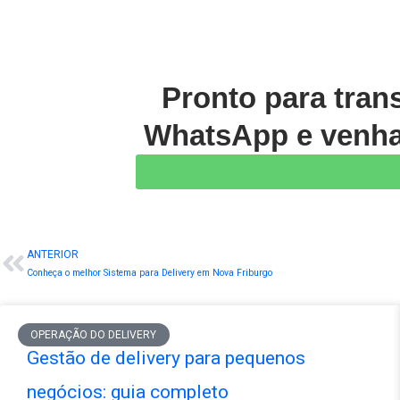
Pronto para tran
WhatsApp e venha 
ANTERIOR
Prev
Conheça o melhor Sistema para Delivery em Nova Friburgo
OPERAÇÃO DO DELIVERY
Gestão de delivery para pequenos
negócios: guia completo