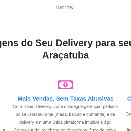
lucros.
gens do Seu Delivery para s
Araçatuba
Mais Vendas, Sem Taxas Abusivas
G
Com o Seu Delivery, você consegue gerenciar pedidos
Ga
do seu Restaurante (mesa, balcão e comanda) e de
e
delivery em uma única plataforma intuitiva e ágil.
çam
f
Controle tudo: recebimento de pedidos, fluxo de caixa,