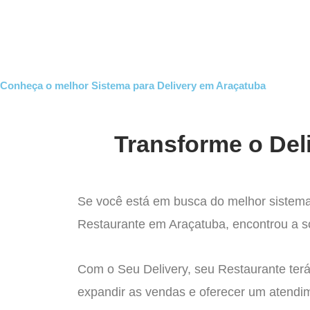
Ir
para
Operação do Deli
o
conteúdo
Conheça o melhor Sistema para Delivery em Araçatuba
Transforme o Del
Se você está em busca do melhor sistema
Restaurante em Araçatuba, encontrou a so
Com o Seu Delivery, seu Restaurante terá
expandir as vendas e oferecer um atendi