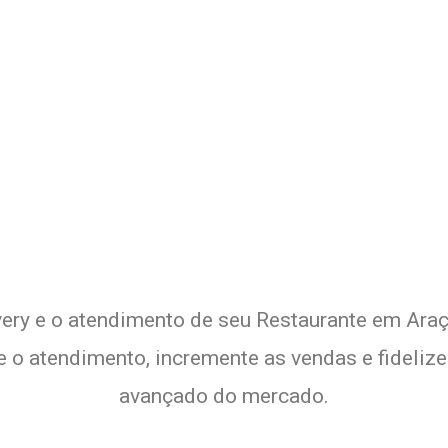
Delivery de seu Restaurante 
xperimente a Melhor Soluçã
very e o atendimento de seu Restaurante em Araç
te o atendimento, incremente as vendas e fideliz
avançado do mercado.