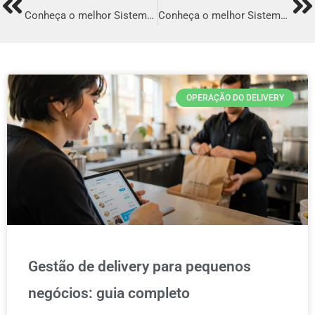
Prev
Ne
Conheça o melhor Sistema para Delivery em Arapongas
Conheça o melhor Sistema para Delivery em Corumbá
OPERAÇÃO DO DELIVERY
Gestão de delivery para pequenos
negócios: guia completo