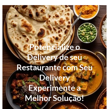
Potencialize o
Delivery de seu
Restaurante com Seu
Delivery
Experimente a
Melhor Solução!