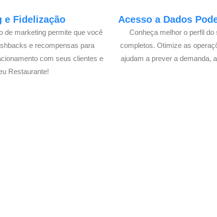
 e Fidelização
Acesso a Dados Poder
lo de marketing permite que você
Conheça melhor o perfil do 
cashbacks e recompensas para
completos. Otimize as operaç
acionamento com seus clientes e
ajudam a prever a demanda, a
eu Restaurante!
Delivery de seu Restaurante 
xperimente a Melhor Soluçã