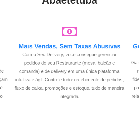
Abaetetuba
e
Mais Vendas, Sem Taxas Abusivas
G
Com o Seu Delivery, você consegue gerenciar
Gan
pedidos do seu Restaurante (mesa, balcão e
de
comanda) e de delivery em uma única plataforma
açam
fi
intuitiva e ágil. Controle tudo: recebimento de pedidos,
té
pa
fluxo de caixa, promoções e estoque, tudo de maneira
lo
rel
integrada.