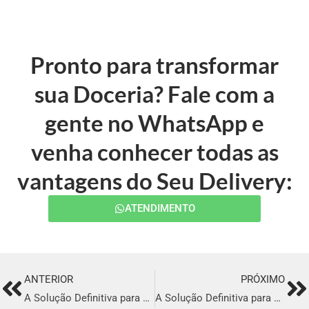
Pronto para transformar
sua Doceria? Fale com a
gente no WhatsApp e
venha conhecer todas as
vantagens do Seu Delivery:
ATENDIMENTO
ANTERIOR
PRÓXIMO
Prev
Ne
A Solução Definitiva para o Delivery de em Santa Isabel
A Solução Definitiva para o Delivery de em Sapé