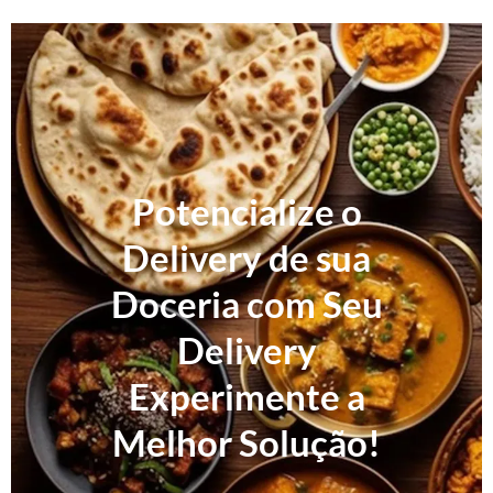
Potencialize o
Delivery de sua
Doceria com Seu
Delivery
Experimente a
Melhor Solução!