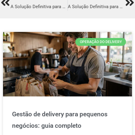
Prev
Ne
A Solução Definitiva para o Delivery de em Delmiro Gouveia
A Solução Definitiva para o Delivery de em Itararé
OPERAÇÃO DO DELIVERY
Gestão de delivery para pequenos
negócios: guia completo