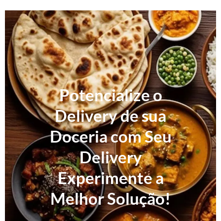
Potencialize o
Delivery de sua
Doceria com Seu
Delivery
Experimente a
Melhor Solução!