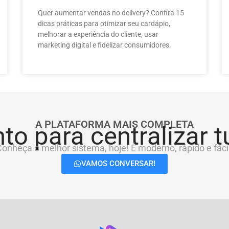
Quer aumentar vendas no delivery? Confira 15
dicas práticas para otimizar seu cardápio,
melhorar a experiência do cliente, usar
marketing digital e fidelizar consumidores.
A PLATAFORMA MAIS COMPLETA
to para centralizar 
onheça o melhor sistema, hoje! É moderno, rápido e fácil
VAMOS CONVERSAR!