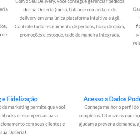
Com o Seu Delivery, você consegue gerenciar pedidos
eria
Gan
do sua Doceria (mesa, balcão e comanda) e de
delivery em uma única plataforma intuitiva e ágil.
dos,
f
Controle tudo: recebimento de pedidos, fluxo de caixa,
m de
p
promoções e estoque, tudo de maneira integrada.
rel
e Fidelização
Acesso a Dados Pode
lo de marketing permite que você
Conheça melhor o perfil do 
ashbacks e recompensas para
completos. Otimize as operaç
acionamento com seus clientes e
ajudam a prever a demanda, a
sua Doceria!