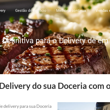
very
Gestão do negócio
Melhoria contínua
Vendas 
Definitiva para o Delivery de em
Delivery do sua Doceria com o
e delivery para sua Doceria