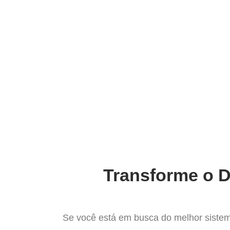
Ir
para
Operação do Deli
o
conteúdo
A Solução
Transforme o D
Se você está em busca do melhor sistem