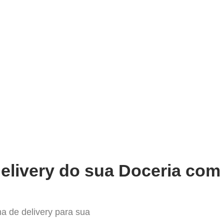
very
Gestão do negócio
Melhoria contínua
Vendas e
 Definitiva para o Delivery de e
elivery do sua Doceria com 
a de delivery para sua