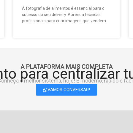
A fotografia de alimentos é essencial para o
sucesso do seu delivery. Aprenda técnicas
profissionais para criar imagens que vendem.
A PLATAFORMA MAIS COMPLETA
to para centralizar 
onheça o melhor sistema, hoje! É moderno, rápido e fácil
VAMOS CONVERSAR!