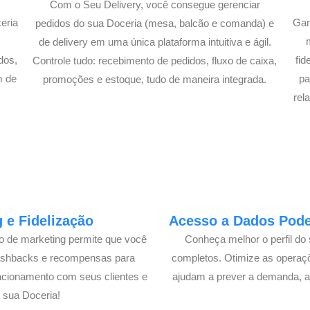
Com o Seu Delivery, você consegue gerenciar
eria
Gan
pedidos do sua Doceria (mesa, balcão e comanda) e
A
de delivery em uma única plataforma intuitiva e ágil.
dos,
fi
Controle tudo: recebimento de pedidos, fluxo de caixa,
m de
pa
promoções e estoque, tudo de maneira integrada.
!
rel
 e Fidelização
Acesso a Dados Poder
lo de marketing permite que você
Conheça melhor o perfil do 
cashbacks e recompensas para
completos. Otimize as operaç
acionamento com seus clientes e
ajudam a prever a demanda, a
 sua Doceria!