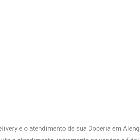
o Delivery de sua Doceria co
xperimente a Melhor Soluçã
elivery e o atendimento de sua Doceria em Alenqu