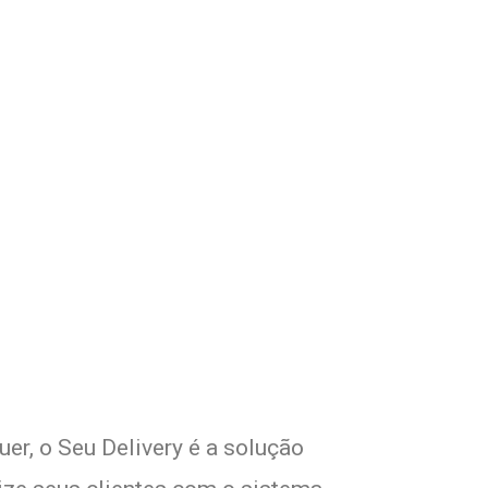
m Seu Delivery
o!
er, o Seu Delivery é a solução