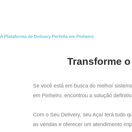
Ir
para
Operação do Deli
o
conteúdo
A Plataforma de Delivery Perfeita em Pinheiro
Transforme o 
Se você está em busca do melhor sistema 
em Pinheiro, encontrou a solução definiti
Com o Seu Delivery, seu Açaí terá tudo q
as vendas e oferecer um atendimento imp