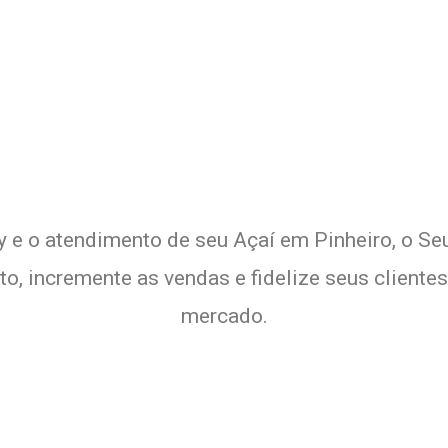
e o Delivery de seu Açaí com 
xperimente a Melhor Soluçã
ry e o atendimento de seu Açaí em Pinheiro, o Se
nto, incremente as vendas e fidelize seus clien
mercado.