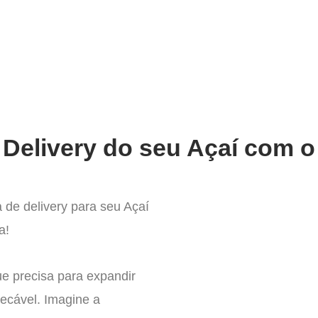
very
Gestão do negócio
Melhoria contínua
Vendas e
Delivery do seu Açaí com o
de delivery para seu Açaí
va!
ue precisa para expandir
ecável. Imagine a