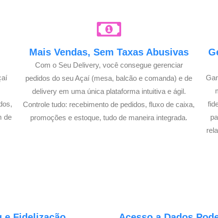
e
Mais Vendas, Sem Taxas Abusivas
G
Com o Seu Delivery, você consegue gerenciar
çaí
Gan
pedidos do seu Açaí (mesa, balcão e comanda) e de
A
delivery em uma única plataforma intuitiva e ágil.
dos,
fi
Controle tudo: recebimento de pedidos, fluxo de caixa,
m de
pa
promoções e estoque, tudo de maneira integrada.
!
rel
 e Fidelização
Acesso a Dados Poder