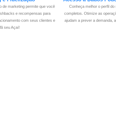
lo de marketing permite que você
Conheça melhor o perfil do 
cashbacks e recompensas para
completos. Otimize as operaç
acionamento com seus clientes e
ajudam a prever a demanda, a
ã seu Açaí!
e o Delivery de seu Açaí com 
xperimente a Melhor Soluçã