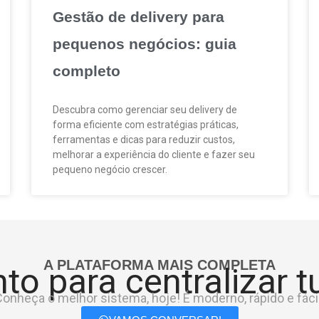
Gestão de delivery para
pequenos negócios: guia
completo
Descubra como gerenciar seu delivery de
forma eficiente com estratégias práticas,
ferramentas e dicas para reduzir custos,
melhorar a experiência do cliente e fazer seu
pequeno negócio crescer.
A PLATAFORMA MAIS COMPLETA
to para centralizar 
onheça o melhor sistema, hoje! É moderno, rápido e fácil