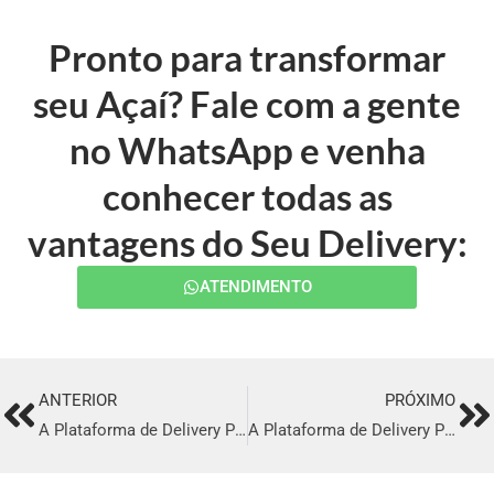
Pronto para transformar
seu Açaí? Fale com a gente
no WhatsApp e venha
conhecer todas as
vantagens do Seu Delivery:
ATENDIMENTO
ANTERIOR
PRÓXIMO
Prev
Ne
A Plataforma de Delivery Perfeita em Novo Gama
A Plataforma de Delivery Perfeita em Barra do Piraí