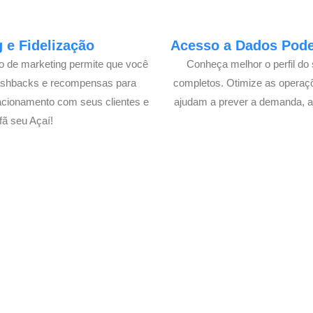
 e Fidelização
Acesso a Dados Poder
lo de marketing permite que você
Conheça melhor o perfil do 
cashbacks e recompensas para
completos. Otimize as operaç
acionamento com seus clientes e
ajudam a prever a demanda, a
ã seu Açaí!
e o Delivery de seu Açaí com 
xperimente a Melhor Soluçã