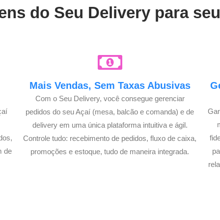
ens do Seu Delivery para se
e
Mais Vendas, Sem Taxas Abusivas
G
Com o Seu Delivery, você consegue gerenciar
çaí
Gan
pedidos do seu Açaí (mesa, balcão e comanda) e de
A
delivery em uma única plataforma intuitiva e ágil.
dos,
fi
Controle tudo: recebimento de pedidos, fluxo de caixa,
m de
pa
promoções e estoque, tudo de maneira integrada.
!
rel