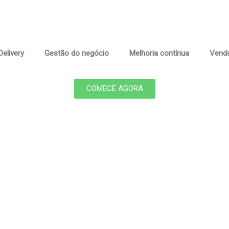
elivery
Gestão do negócio
Melhoria contínua
Venda
COMECE AGORA
aforma de Delivery Perfeita em E