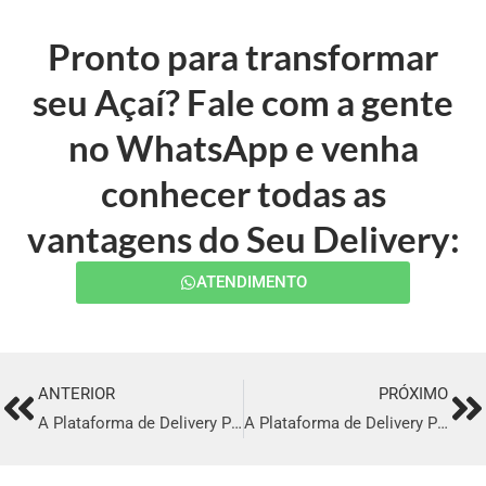
Pronto para transformar
seu Açaí? Fale com a gente
no WhatsApp e venha
conhecer todas as
vantagens do Seu Delivery:
ATENDIMENTO
ANTERIOR
PRÓXIMO
Prev
Ne
A Plataforma de Delivery Perfeita em Moju
A Plataforma de Delivery Perfeita em Telêmaco Borba