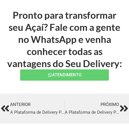
Pronto para transformar
seu Açaí? Fale com a gente
no WhatsApp e venha
conhecer todas as
vantagens do Seu Delivery:
ATENDIMENTO
ANTERIOR
PRÓXIMO
Prev
Ne
A Plataforma de Delivery Perfeita em Ribeirão Pires
A Plataforma de Delivery Perfeita em Campo Largo