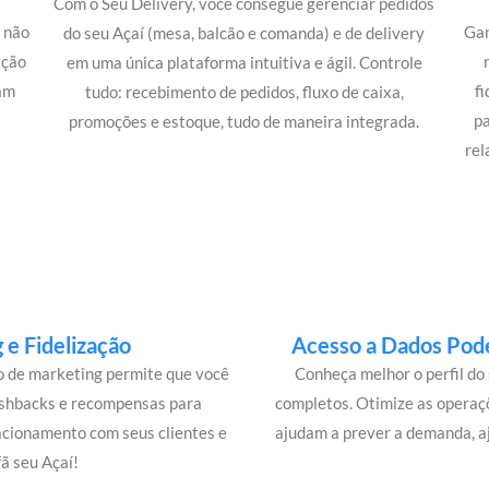
Com o Seu Delivery, você consegue gerenciar pedidos
 não
Gan
do seu Açaí (mesa, balcão e comanda) e de delivery
ação
em uma única plataforma intuitiva e ágil. Controle
bam
f
tudo: recebimento de pedidos, fluxo de caixa,
p
promoções e estoque, tudo de maneira integrada.
rel
e Fidelização
Acesso a Dados Pode
lo de marketing permite que você
Conheça melhor o perfil do 
ashbacks e recompensas para
completos. Otimize as operaç
acionamento com seus clientes e
ajudam a prever a demanda, a
ã seu Açaí!