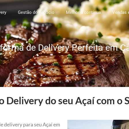
very
Gestão do negócio
Melhoria contínua
Vendas 
forma de Delivery Perfeita em 
 Delivery do seu Açaí com o 
e delivery para seu Açaí em