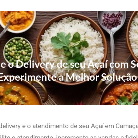
ze o Delivery de seu Açaí com S
Experimente a Melhor Solução
delivery e o atendimento de seu Açaí em Camaçar
lite o atendimento, incremente as vendas e fide