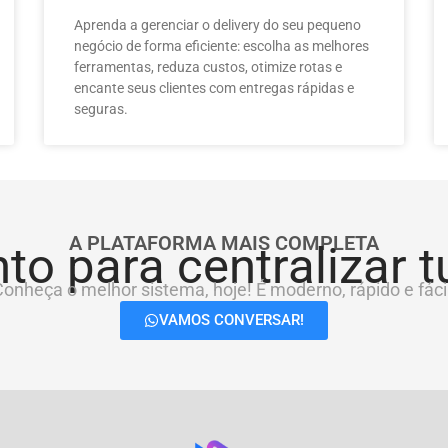
Aprenda a gerenciar o delivery do seu pequeno
negócio de forma eficiente: escolha as melhores
ferramentas, reduza custos, otimize rotas e
encante seus clientes com entregas rápidas e
seguras.
A PLATAFORMA MAIS COMPLETA
to para centralizar 
onheça o melhor sistema, hoje! É moderno, rápido e fácil
VAMOS CONVERSAR!